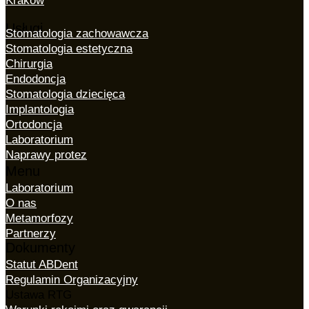
Kraków
Usługi
Stomatologia zachowawcza
Stomatologia estetyczna
Chirurgia
Endodoncja
Stomatologia dziecięca
Implantologia
Ortodoncja
Laboratorium
Naprawy protez
Menu
Laboratorium
O nas
Metamorfozy
Partnerzy
Dokumenty
Statut ABDent
Regulamin Organizacyjny
Ustawa RTG