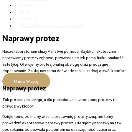
O nas
Blog
Kontakt
Zadzwoń +48 123 59 59 59
Naprawy protez
Nasze laboratorium służy Państwu pomocą. Szybko i skutecznie
naprawiamy protezy zębowe, przywracając ich pełną funkcjonalność i
estetykę. Oferujemy profesjonalną obsługę oraz precyzyjne
dopasowanie. Zaufaj naszemu doświadczeniu i zadbaj o swój komfort.
Umów Wizytę
Naprawy protez
Tak prozaiczna usługa, a dla posiadacza uszkodzonej protezy to
prawdziwy kłopot.
Dzięki temu, że mamy własną pracownię protetyczną, możemy
prowadzić ekspresowe naprawy protez. Oferujemy naprawy na tzw.
poczekaniu, co pozwala pacjentom na oszczędność czasu oraz