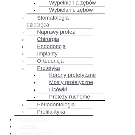
Wypełnienia zębów
Wybielanie zębów
Stomatologia
dziecięca
Naprawy protez
Chirurgia
Endodoncja
Implanty
Ortodoncja
Protetyka
Korony protetyczne
Mosty protetyczne
Licówki
Protezy ruchome
Periodontologia
Profilaktyka
Metamorfozy
Cennik
Laboratorium