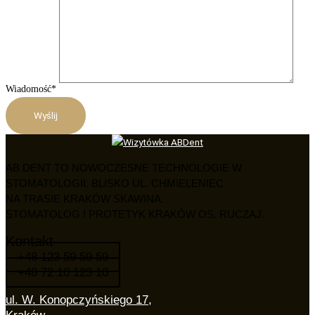
Wiadomość*
AB DENT TO NOWOCZESNE TECHNOLOGIE W
STOMATOLOGII. BLISKO UL. CHMIELENIEC
NA TRASIE KRAKÓW SKAWINA.
STOMATOLOG I PROTETYK KRAKÓW OS. RUCZAJ.
Kontakt
+48 123 59 59 59
+48 72 10 123 10
ul. W. Konopczyńskiego 17,