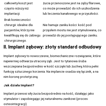
całkowity koszt jest
żucia przenoszone jest na zęby filarowe,
często niższy niż
co może prowadzić do ich uszkodzenia
implantacji.
lub leczenia kanałowego w przyszłości.
Brak konieczności
chirurgii: idealne dla
Nie hamuje zaniku kości: kość pod
pacjentów, którzy nie
przęsłem mostu nie jest stymulowana, co
kwalifikują się do zabiegu
prowadzi do jej postępującego zaniku.
chirurgicznego.
II. Implant zębowy: złoty standard odbudowy
Implant zębowy to nowoczesne, biomechaniczne rozwiązanie, które
najwierniej odtwarza utracony ząb. Jest to tytanowa śruba
wszczepiana bezpośrednio w kość szczęki lub żuchwy, która pełni
funkcję sztucznego korzenia. Na implancie osadza się łącznik, a na
nim koronę protetyczną.
Jak działa Implant?
Implant przenosi siły żucia bezpośrednio na kość, działając jako
stymulator i zapobiegając jej naturalnemu zanikowi (proces
osteointegracji).