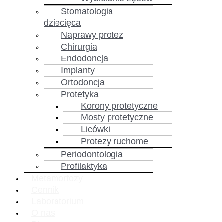
Stomatologia
dziecięca
Naprawy protez
Chirurgia
Endodoncja
Implanty
Ortodoncja
Protetyka
Korony protetyczne
Mosty protetyczne
Licówki
Protezy ruchome
Periodontologia
Profilaktyka
Metamorfozy
Cennik
Laboratorium
O nas