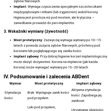
zębów filarowych.
Implant:
Wymaga czyszczenia specjalnymi szczoteczkami
międzyzębowymi i nitkami (lub irygatorem) wokół korony.
Higiena jest prostsza niż pod mostem, ale krytyczna –
zaniedbanie prowadzi do peri-implantitis.
3. Wskaźniki wymiany (żywotność)
Most protetyczny
: Zazwyczaj wymaga wymiany po 10–15
latach z powodu zużycia zębów filarowych, próchnicy pod
koronami lub pogłębiającego się zaniku kości.
Implant zębowy
: Przy dobrej higienie korzeń implantologiczny
może służyć dożywotnio. Korona na implancie (jak każda
korona) może wymagać wymiany po 15–20 latach.
IV. Podsumowanie i zalecenia ABDent
Wymiar
Most protetyczny
Implant zębowy
Aktywna stymulacja
Stymulacja
Brak. Występuje zanik kości
kości. Zapobiega jej
kości
pod przęsłem.
zanikowi.
Luki pod przęsłem,
Utrzymanie objętości