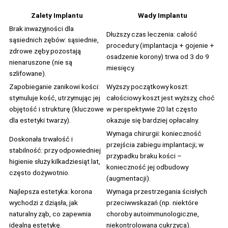
Zalety Implantu
Wady Implantu
Brak inwazyjności dla
Dłuższy czas leczenia: całość
sąsiednich zębów: sąsiednie,
procedury (implantacja + gojenie +
zdrowe zęby pozostają
osadzenie korony) trwa od 3 do 9
nienaruszone (nie są
miesięcy.
szlifowane).
Zapobieganie zanikowi kości:
Wyższy początkowy koszt:
stymuluje kość, utrzymując jej
całościowy koszt jest wyższy, choć
objętość i strukturę (kluczowe
w perspektywie 20 lat często
dla estetyki twarzy).
okazuje się bardziej opłacalny.
Wymaga chirurgii: konieczność
Doskonała trwałość i
przejścia zabiegu implantacji; w
stabilność: przy odpowiedniej
przypadku braku kości –
higienie służy kilkadziesiąt lat,
konieczność jej odbudowy
często dożywotnio.
(augmentacji).
Najlepsza estetyka: korona
Wymaga przestrzegania ścisłych
wychodzi z dziąsła, jak
przeciwwskazań (np. niektóre
naturalny ząb, co zapewnia
choroby autoimmunologiczne,
idealną estetykę.
niekontrolowana cukrzyca).