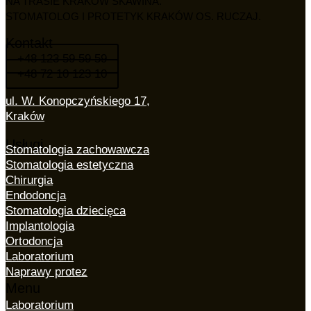
NA TRASIE KRAKÓW SKAWINA.
STOMATOLOG I PROTETYK KRAKÓW OS. RUCZAJ.
Kontakt
+48 123 59 59 59
+48 72 10 123 10
ul. W. Konopczyńskiego 17,
Kraków
Usługi
Stomatologia zachowawcza
Stomatologia estetyczna
Chirurgia
Endodoncja
Stomatologia dziecięca
Implantologia
Ortodoncja
Laboratorium
Naprawy protez
Menu
Laboratorium