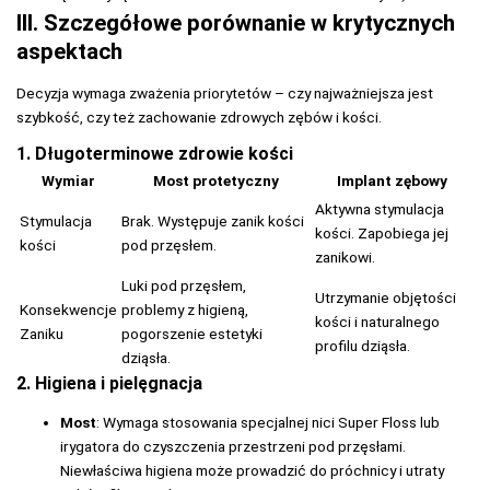
III. Szczegółowe porównanie w krytycznych
aspektach
Decyzja wymaga zważenia priorytetów – czy najważniejsza jest
szybkość, czy też zachowanie zdrowych zębów i kości.
1. Długoterminowe zdrowie kości
Wymiar
Most protetyczny
Implant zębowy
Aktywna stymulacja
Stymulacja
Brak. Występuje zanik kości
kości. Zapobiega jej
kości
pod przęsłem.
zanikowi.
Luki pod przęsłem,
Utrzymanie objętości
Konsekwencje
problemy z higieną,
kości i naturalnego
Zaniku
pogorszenie estetyki
profilu dziąsła.
dziąsła.
2. Higiena i pielęgnacja
Most
: Wymaga stosowania specjalnej nici Super Floss lub
irygatora do czyszczenia przestrzeni pod przęsłami.
Niewłaściwa higiena może prowadzić do próchnicy i utraty