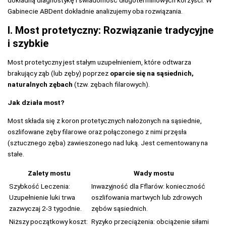
dokładną diagnostykę i świadomość długoterminowych korzyści. W
Gabinecie ABDent dokładnie analizujemy oba rozwiązania.
I. Most protetyczny: Rozwiązanie tradycyjne
i szybkie
Most protetyczny jest stałym uzupełnieniem, które odtwarza
brakujący ząb (lub zęby) poprzez
oparcie się na sąsiednich,
naturalnych zębach
(tzw. zębach filarowych).
Jak działa most?
Most składa się z koron protetycznych nałożonych na sąsiednie,
oszlifowane zęby filarowe oraz połączonego z nimi przęsła
(sztucznego zęba) zawieszonego nad luką. Jest cementowany na
stałe.
Zalety mostu
Wady mostu
Szybkość Leczenia:
Inwazyjność dla Fflarów: konieczność
Uzupełnienie luki trwa
oszlifowania martwych lub zdrowych
zazwyczaj 2-3 tygodnie.
zębów sąsiednich.
Niższy początkowy koszt:
Ryzyko przeciążenia: obciążenie siłami